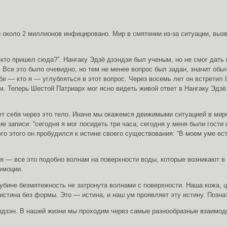
 и около 2 миллионов инфицировано. Мир в смятении из-за ситуации, в
 кто пришел сюда?”. Нангаку Эдзё дзэндзи был ученым, но не смог дать
 Все это было очевидно, но тем не менее вопрос был задан, значит обы
е — кто я — углубляться в этот вопрос. Через восемь лет он встретил Ш
. Теперь Шестой Патриарх мог ясно видеть живой ответ в Нангаку Эдзё 
ает себя через это тело. Иначе мы окажемся движимыми ситуацией в ми
 записи: “сегодня я мог посидеть три часа; сегодня у меня были гости 
го этого он пробудился к истине своего существования: “В моем уме ест
 все это подобно волнам на поверхности воды, которые возникают в за
 эмоции.
бине безмятежность не затронута волнами с поверхности. Наша кожа, цв
истина без формы. Это — истина, и наш ум проявляет эту истину. Познат
дзэн. В нашей жизни мы проходим через самые разнообразные взаимоде