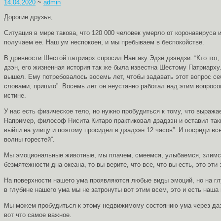
14.04.2020
~
admin
Дорогие друзья,
Ситуация в мире такова, что 120 000 человек умерло от коронавируса
получаем ее. Наш ум неспокоен, и мы пребываем в беспокойстве.
В древности Шестой патриарх спросил Нангаку Эдзё дзэндзи: “Кто тот,
дзэн, его жизненная история так же была известна Шестому Патриарху.
вышел. Ему потребовалось восемь лет, чтобы задавать этот вопрос себ
словами, пришло”. Восемь лет он неустанно работал над этим вопросом
истине.
У нас есть физическое тело, но нужно пробудиться к тому, что выраж
Например, философ Нисита Китаро практиковал дзадзэн и оставил такие
выйти на улицу и поэтому просидел в дзадзэн 12 часов”. И посреди все
волны горестей”.
Мы эмоциональные животные, мы плачем, смеемся, улыбаемся, злимся —
безмятежности дна океана, то вы верите, что все, что вы есть, это эти
На поверхности нашего ума проявляются любые виды эмоций, но на глу
в глубине нашего ума мы не затронуты вот этим всем, это и есть наша 
Мы можем пробудиться к этому недвижимому состоянию ума через даз
вот что самое важное.