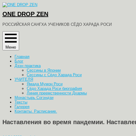
Перейти
к
ONE DROP ZEN
содержимому
РОССИЙСКАЯ САНГХА УЧЕНИКОВ СЁДО ХАРАДА РОСИ
Меню
Главная
Блог
Дзэн практика
Сессины в Японии
Сессины с Сёдо Харада Роси
УЧИТЕЛЯ
Ямада Мумон Роси
Сёдо Харада Роси биография
Линия преемственности Дхармы
Монастырь Согэндзи
Тексты
Галерея
Контакты. Расписание.
Наставления во время пандемии. Наставле