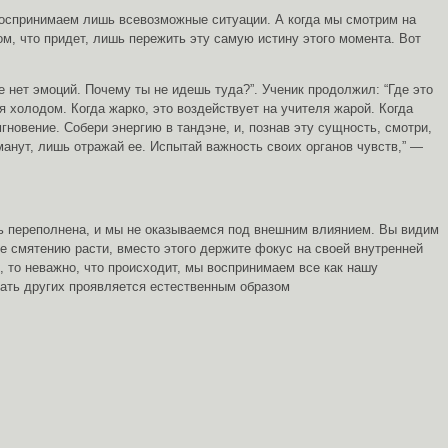
 воспринимаем лишь всевозможные ситуации. А когда мы смотрим на
ом, что придет, лишь пережить эту самую истину этого момента. Вот
е нет эмоций. Почему ты не идешь туда?”. Ученик продолжил: “Где это
я холодом. Когда жарко, это воздействует на учителя жарой. Когда
новение. Собери энергию в тандэне, и, познав эту сущность, смотри,
бманут, лишь отражай ее. Испытай важность своих органов чувств,” —
ость переполнена, и мы не оказываемся под внешним влиянием. Вы видим
е смятению расти, вместо этого держите фокус на своей внутренней
, то неважно, что происходит, мы воспринимаем все как нашу
вать других проявляется естественным образом