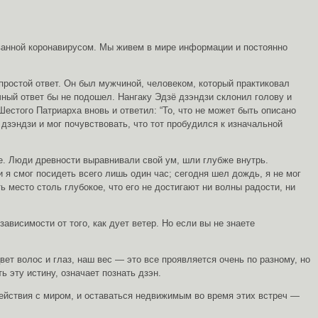
ызванной коронавирусом. Мы живем в мире информации и постоянно
 простой ответ. Он был мужчиной, человеком, который практиковал
чный ответ бы не подошел. Нангаку Эдзё дзэндзи склонил голову и
естого Патриарха вновь и ответил: “То, что не может быть описано
дзэндзи и мог почувствовать, что тот пробудился к изначальной
ре. Люди древности выравнивали свой ум, шли глубже внутрь.
и я смог посидеть всего лишь один час; сегодня шел дождь, я не мог
ь место столь глубокое, что его не достигают ни волны радости, ни
висимости от того, как дует ветер. Но если вы не знаете
ет волос и глаз, наш вес — это все проявляется очень по разному, но
ь эту истину, означает познать дзэн.
йствия с миром, и оставаться недвижимым во время этих встреч —