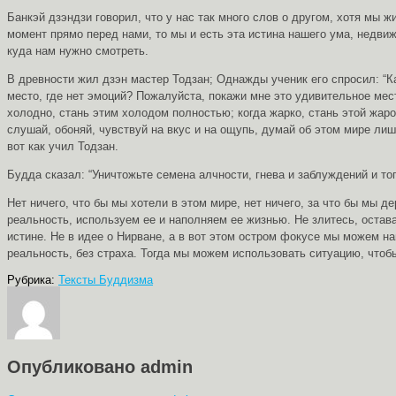
Банкэй дзэндзи говорил, что у нас так много слов о другом, хотя мы
момент прямо перед нами, то мы и есть эта истина нашего ума, недвиж
куда нам нужно смотреть.
В древности жил дзэн мастер Тодзан; Однажды ученик его спросил: “Ка
место, где нет эмоций? Пожалуйста, покажи мне это удивительное мест
холодно, стань этим холодом полностью; когда жарко, стань этой жаро
слушай, обоняй, чувствуй на вкус и на ощупь, думай об этом мире лиш
вот как учил Тодзан.
Будда сказал: “Уничтожьте семена алчности, гнева и заблуждений и то
Нет ничего, что бы мы хотели в этом мире, нет ничего, за что бы мы 
реальность, используем ее и наполняем ее жизнью. Не злитесь, остав
истине. Не в идее о Нирване, а в вот этом остром фокусе мы можем н
реальность, без страха. Тогда мы можем использовать ситуацию, чтоб
Рубрика:
Тексты Буддизма
Опубликовано
admin