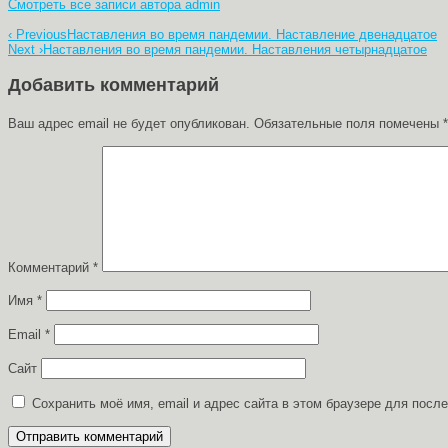
Смотреть все записи автора admin
Навигация
‹ Previous
Наставления во время пандемии. Наставление двенадцатое
Next ›
Наставления во время пандемии. Наставления четырнадцатое
по
записям
Добавить комментарий
Ваш адрес email не будет опубликован.
Обязательные поля помечены
*
Комментарий
*
Имя
*
Email
*
Сайт
Сохранить моё имя, email и адрес сайта в этом браузере для пос