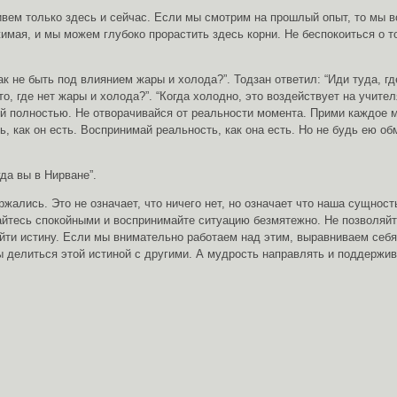
 живем только здесь и сейчас. Если мы смотрим на прошлый опыт, то мы
имая, и мы можем глубоко прорастить здесь корни. Не беспокоиться о т
к не быть под влиянием жары и холода?”. Тодзан ответил: “Иди туда, гд
о, где нет жары и холода?”. “Когда холодно, это воздействует на учител
й полностью. Не отворачивайся от реальности момента. Прими каждое мг
ь, как он есть. Воспринимай реальность, как она есть. Но не будь ею о
гда вы в Нирване”.
держались. Это не означает, что ничего нет, но означает что наша сущн
айтесь спокойными и воспринимайте ситуацию безмятежно. Не позволяйт
айти истину. Если мы внимательно работаем над этим, выравниваем себя
ы делиться этой истиной с другими. А мудрость направлять и поддержи