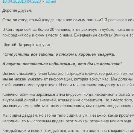
10.04.2020
10.04.2020
~
admin
Дорогие друзья,
Стал ли ежедневный дзадзэн для вас самым важным? Я рассказал об о
В Согэндзи сейчас более 20 человек, кто практикует глубоко, пока во
присоединяюсь и сижу вмести с ними. Ежедневные
сандзэн
(личные вс
Шестой Патриарх так учит:
“Отпустить все заботы о плохом и хорошем снаружи,
А внутри оставаться недвижимым, что бы не возникало
”.
Вы все слышали учение Шестого Патриарха множество раз, но, тем не
мы не можем убежать от информации, которая вокруг нас. Мы должны 
этой причине мир существует. И если мы потеряем самую суть нашей ж
Конечно, если мы заразимся этим вирусом, когда находимся в ослабл
внутренней силой и энергией, чтобы с ним справиться. Но вместо тог
мы оказываемся сбиты с толку феноменами, мы теряем следы нашего 
Мы сидим дзадзэн, но это не тело сидит, а ум. Неважно, какие пробл
наполнен, то мы способны видеть этот мир как отражение нашего ума.
Каждый вдох и выдох, каждый шаг, это то, что ведет нас к взращиван