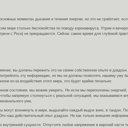
сновных моментах дыхания и течения энергии, но это не сработает, ес
 всем мире столько беспокойства по поводу коронавируса. Утром и вечер
тречи с Роси) не прекращаются. Сейчас самое время для глубокой прак
 менее, вы должны пережить это на своем собственном опыте в дзадзэн
потреблять эту информацию, но мы не должны позволять нашему уму бы
изни из-за воздействия этого мира, это будет крайне печально.
енном состоянии, мы можем умереть. Но если мы переполнены энергией
о, чтобы напрямую столкнуться с реальной ситуацией, мы оказываемся 
изначального ума.
емы могут возникнуть в мире, выдыхайте каждый выдох вниз, в тандэн, 
 Это наш действительный опыт дзадзэн. Но как только внешняя информац
ию внутренней сущности. Отпустите любое напряжение в верхней части т