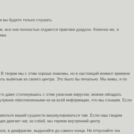
ли вы будете только слушать.
ом, все они полностью отдаются практике дзадзэн. Конечно же, я
тики.
. В теории мы с этим хорошо знакомы, но в настоящий момент времени
ть выбитым из своего центра. Это было бы печально. Мы живы, и по
, то даже столкнувшись с этим ужасным вирусом, можем обладать
внутренне обеспокоенными из-за всей информации, что мы слышим. Если
Позвольте вашей сущности аккумулироваться там. Если наш тандем
ия двигает нас за собой, мы теряем внутренний центр.
ела, в диафрагме, выдыхайте до самого конца. Не отпускайте тех