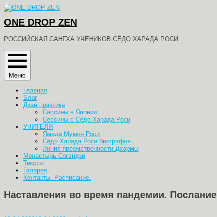
Перейти
к
ONE DROP ZEN
содержимому
РОССИЙСКАЯ САНГХА УЧЕНИКОВ СЁДО ХАРАДА РОСИ
Меню
Главная
Блог
Дзэн практика
Сессины в Японии
Сессины с Сёдо Харада Роси
УЧИТЕЛЯ
Ямада Мумон Роси
Сёдо Харада Роси биография
Линия преемственности Дхармы
Монастырь Согэндзи
Тексты
Галерея
Контакты. Расписание.
Наставления во время пандемии. Послание