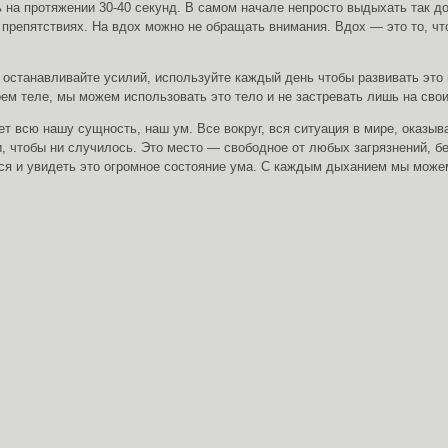
ь на протяжении 30-40 секунд. В самом начале непросто выдыхать так д
х препятствиях. На вдох можно не обращать внимания. Вдох — это то, 
 останавливайте усилий, используйте каждый день чтобы развивать это
м теле, мы можем использовать это тело и не застревать лишь на свои
 всю нашу сущность, наш ум. Все вокруг, вся ситуация в мире, оказыв
чтобы ни случилось. Это место — свободное от любых загрязнений, бес
ться и увидеть это огромное состояние ума. С каждым дыханием мы мож