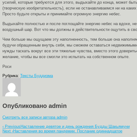
усилий, которые требуются для этого, выдыхайте до конца, может быт
(творческую изобретательность), если не останавливаемся ни на каки
Просто будьте открыты и принимайте огромную энергию небес.
Выдыхайте полностью и после поглощайте энергию небес на вдохе, не
воздушный шар. Вот что мы должны в действительности ощутить в свое
Чем больше мы ощущаем эту наполненность, тем больше она наполняет
будучи обращенным внутрь себя, мы сможем оставаться недвижимыми, 
нужды таскать вокруг все эти тяжелые чувства, вместо этого довери
желание, чтобы вы все смогли это испытать на собственном опыте.
Роси
Рубрика:
Тексты Буддизма
Опубликовано
admin
Смотреть все записи автора admin
Навигация
‹ Previous
Наставление девятое и день рождения Будды Шакьямуни
Next ›
Наставления во время пандемии. Послание одиннадцатое
по