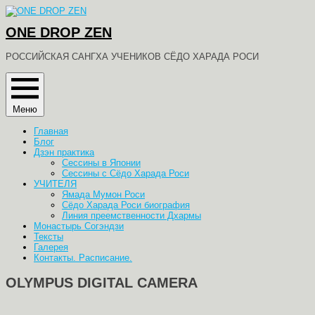
Перейти
к
ONE DROP ZEN
содержимому
РОССИЙСКАЯ САНГХА УЧЕНИКОВ СЁДО ХАРАДА РОСИ
Меню
Главная
Блог
Дзэн практика
Сессины в Японии
Сессины с Сёдо Харада Роси
УЧИТЕЛЯ
Ямада Мумон Роси
Сёдо Харада Роси биография
Линия преемственности Дхармы
Монастырь Согэндзи
Тексты
Галерея
Контакты. Расписание.
OLYMPUS DIGITAL CAMERA