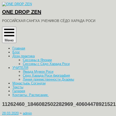
Перейти
к
ONE DROP ZEN
содержимому
РОССИЙСКАЯ САНГХА УЧЕНИКОВ СЁДО ХАРАДА РОСИ
Меню
Главная
Блог
Дзэн практика
Сессины в Японии
Сессины с Сёдо Харада Роси
УЧИТЕЛЯ
Ямада Мумон Роси
Сёдо Харада Роси биография
Линия преемственности Дхармы
Монастырь Согэндзи
Тексты
Галерея
Контакты. Расписание.
11262460_1846082502282969_40604478921521
28.03.2020
~
admin