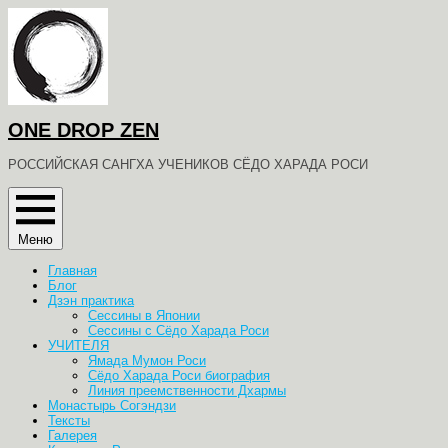
Перейти
к
содержимому
ONE DROP ZEN
РОССИЙСКАЯ САНГХА УЧЕНИКОВ СЁДО ХАРАДА РОСИ
Меню
Главная
Блог
Дзэн практика
Сессины в Японии
Сессины с Сёдо Харада Роси
УЧИТЕЛЯ
Ямада Мумон Роси
Сёдо Харада Роси биография
Линия преемственности Дхармы
Монастырь Согэндзи
Тексты
Галерея