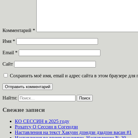
Комментарий
*
Имя
*
Email
*
Сайт
Сохранить моё имя, email и адрес сайта в этом браузере д
Найти:
Свежие записи
КО СЕССИН в 2025 году
Рохатсу О Сессин в Согендзи
Наставления на текст Хакуин дзэндзи дзадзэн васан #1
Наставления во время пандемии. Наставлении № 30